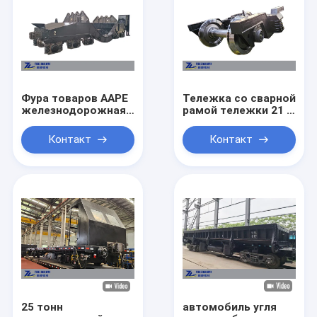
Фура товаров ААРЕ
Тележка со сварной
железнодорожная
рамой тележки 21 т
трейлер переноса
для железной
ковша утюга 140
дороги колеи 1000
Контакт
Контакт
тонн
мм
25 тонн
автомобиль угля