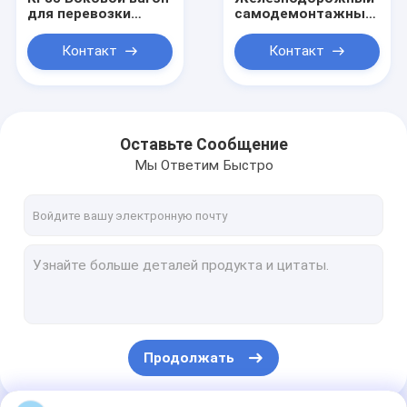
для перевозки
самодемонтажный
железнодорожной
вагон,
руды Вагон для
грузоподъемность
Контакт
Контакт
перевозки
85 т, стандартный
железной дороги 85
размах 1435 мм
тонн
грузоподъемности
Оставьте Сообщение
Мы Ответим Быстро
Домой
Продукты
Продолжать
О нас