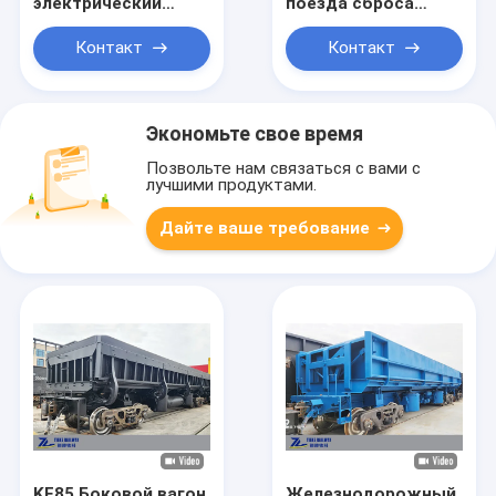
электрический
поезда сброса
железнодорожный
стороны рельса
плоский вагон
нагрузки 60t
Контакт
Контакт
самоходный
суммирует
железнодорожный
задавленный
плоский вагон
каменный стальной
шлак
Экономьте свое время
Позвольте нам связаться с вами с
лучшими продуктами.
Дайте ваше требование
KF85 Боковой вагон
Железнодорожный