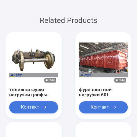
Related Products
тележка фуры
фура плотной
нагрузки цапфы
нагрузки 60t
тележки фуры
железнодорожная
отливки широкой
открытая верхняя
Контакт
Контакт
колеи 1520мм 25Т
для обычного
стандарта товаров
UIC