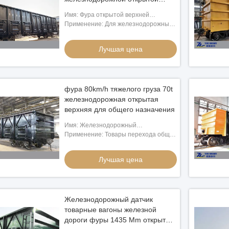
верхней уча
Имя: Фура открытой верхней
железной дороги гондолы фуры уча
Применение: Для железнодорожных
особенная железнодорожная фура
работников уча
Лучшая цена
фура 80km/h тяжелого груза 70t
железнодорожная открытая
верхняя для общего назначения
Имя: Железнодорожный
общецелевой тяжелый груз гондолы
Применение: Товары перехода общие
обоза 70 тонн
как руды, угли, контейнеры и etc
Лучшая цена
Железнодорожный датчик
товарные вагоны железной
дороги фуры 1435 Mm открытые