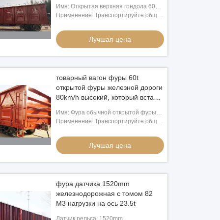
Имя: Открытая верхняя гондола 60
железнодорожной фуры товаров
Применение: Транспортируйте общие
железнодорожная/70/80 тонн
оптовые товары, уголь, утиль, сталь,
нагружает
древесину, бумагу., контейнеры
Лучшая цена
товарный вагон фуры 60t
открытой фуры железной дороги
80km/h высокий, который встали
на сторону
Имя: Фура обычной открытой фуры
высокая, который встали на сторону
Применение: Транспортируйте общие
60 тонн нагружает железную дорогу/
оптовые товары, уголь, утиль, сталь,
желе
древесину, бумагу., контейнеры
Лучшая цена
фура датчика 1520mm
железнодорожная с томом 82
M3 нагрузки на ось 23.5t
Датчик рельса: 1520mm