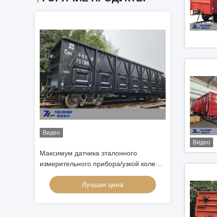
Видео
ного
70 тонн нагружают железнодорожные
80 тонн нагруж
зкой колеи/
контейнеры руд угля большей части
угля открытую
крытая
перехода гондолы по железной дороге
стали
Лучшая цена
Лу