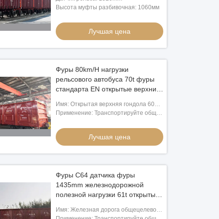
Высота муфты разбивочная: 1060мм
Лучшая цена
Фуры 80km/H нагрузки
рельсового автобуса 70t фуры
стандарта EN открытые верхние
оптовые
Имя: Открытая верхняя гондола 60
железнодорожной фуры товаров
Применение: Транспортируйте общие
железнодорожная/70/80 тонн
оптовые товары, уголь, утиль, сталь,
нагружает
древесину, бумагу., контейнеры
Лучшая цена
Фуры C64 датчика фуры
1435mm железнодорожной
полезной нагрузки 61t открытые
верхние
Имя: Железная дорога общецелевой
открытой гондолы фуры фуры
Применение: Транспортируйте общие