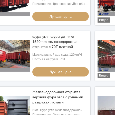
верхних товаров фуры общих
Применение: Транспортируйте общие
железнодорожная 60 тонн нагружает
оптовые товары, уголь, утиль, сталь,
древесину, бумагу., контейнеры
Лучшая цена
Видео
фура угля фуры датчика
1520mm железнодорожная
открытая с 70T плотной
нагрузкой 120km/H Максимальн
Максимальный ход суда: 120km/H
Скорость
Плотная нагрузка: 70T
Лучшая цена
Видео
ают руды/фуру рельса
груз муфты 60Т открытого вагона
 1435 Mm нержавеющей
железнодорожного датчика мыса
Железнодорожная открытая
1067мм вращающийся
верхняя фура угля с ручными
чшая цена
Лучшая цена
разгружая люками
Имя: Фура угля железнодорожной
фуры открытая верхняя с ручными
Применение: Открытые верхние