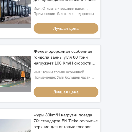
одобрила
Имя: Открытый верхний вагон
гондолы фуры подгонянный для
Применение: Для железнодорожных
железнодорожного
работников уча
преподавательства
Лучшая цена
Железнодорожная особенная
гондола ванны угля 80 тонн
нагружает 100 Km/H скорости
дизайна
Имя: Тонны топ-80 особенной
гондолы ванны фуры угля открытые
Применение: Угли большей части
нагружают железнодорожную
перехода железной дорогой
железную дорогу
Лучшая цена
Фуры 80km/H нагрузки поезда
70t стандарта EN Tieke открытые
верхние для оптовых товаров