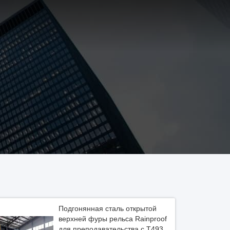
Подгонянная сталь открытой
верхней фуры рельса Rainproof
для преподавательства с T493