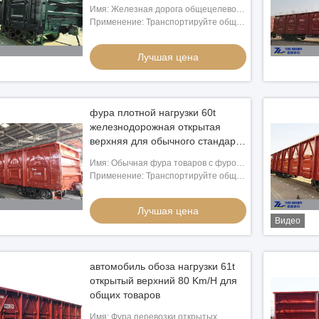
верхние 61 тонна полезной
Имя: Железная дорога общецелевой
нагрузки
открытой гондолы фуры фуры
Применение: Транспортируйте общие
перевозки открытой верхней
оптовые товары, уголь, утиль, сталь,
железнодорожная
древесину, бумагу., контейнеры
Лучшая цена
фура плотной нагрузки 60t
железнодорожная открытая
верхняя для обычного стандарта
товаров UIC
Имя: Обычная фура товаров с фурой
крыши отверстия железнодорожной
Применение: Транспортируйте общие
открытой верхней
оптовые товары, уголь, утиль, сталь,
древесину, бумагу., контейнеры
Лучшая цена
Видео
автомобиль обоза нагрузки 61t
открытый верхний 80 Km/H для
общих товаров
Имя: Фура перевозки открытых