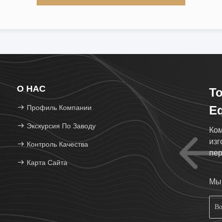
О НАС
To
Профиль Компании
Eq
Экскурсия По Заводу
Ком
изг
Контроль Качества
пер
Карта Сайта
Мы 