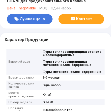
GHA70 для предохранительного клапана
алкоголя метанола этанола дыша
Цена：negotiable
MOQ：Один набор
Лучшая цена
Контакт
Характер Продукции
Фуры топливозаправщика этанола
железнодорожные
,
Высокий свет
Фуры топливозаправщика
метанола железнодорожные
,
Фуры метанола железнодорожные
Время доставки
3-6 месяцы
Количество мин
Один набор
заказа
Место
Китай
происхождения
Номер модели
GHA70
Поставка
1000 наборов в год