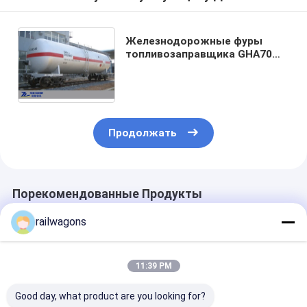
Железнодорожные фуры
топливозаправщика GHA70
для предохранительного
клапана алкоголя метанола
этанола дыша
Продолжать
Порекомендованные Продукты
railwagons
11:39 PM
Good day, what product are you looking for?