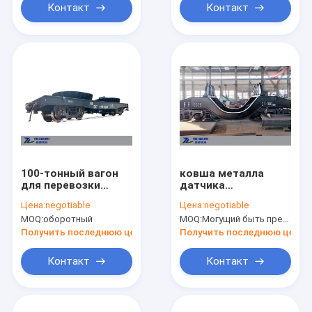
Контакт
Контакт
100-тонный вагон
ковша металла
для перевозки
датчика
тяжелых грузов,
железнодорожной
Цена:
negotiable
Цена:
negotiable
стальной шлак,
фуры жидкий
MOQ:
оборотный
MOQ:
Могущий быть предметом переговоров
железнодорожный
стальной 1435mm
вагон, стальной
перевозки 100t
Получить последнюю цену
Получить последнюю цену
завод,
автомобиль
железнодорожный
горячего
Контакт
Контакт
вагон