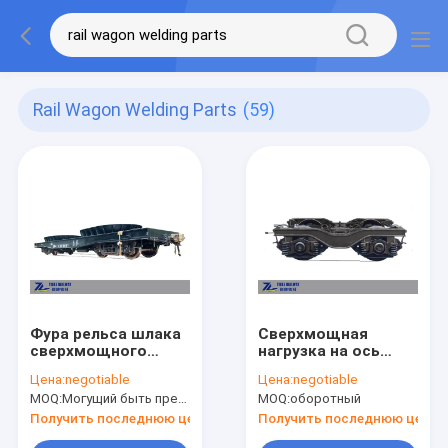
Rail Wagon Welding Parts
(59)
Фура рельса шлака
Сверхмощная
сверхмощного
нагрузка на ось
переноса
датчика 35Т
Цена:
negotiable
Цена:
negotiable
мастерской
тележки 1435мм
MOQ:
Могущий быть предметом переговоров
MOQ:
оборотный
стальная 100 тонн
тележки 100Т
Получить последнюю цену
Получить последнюю цену