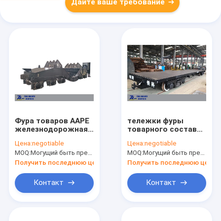
Дайте ваше требование
Фура товаров ААРЕ
тележки фуры
железнодорожная
товарного состава
трейлер переноса
нагрузки 30t TB
Цена:
negotiable
Цена:
negotiable
ковша утюга 140
T2369 пола
MOQ:
Могущий быть предметом переговоров
MOQ:
Могущий быть предметом переговоров
тонн
промежуточной
низкий одобрил
Получить последнюю цену
Получить последнюю цену
Контакт
Контакт