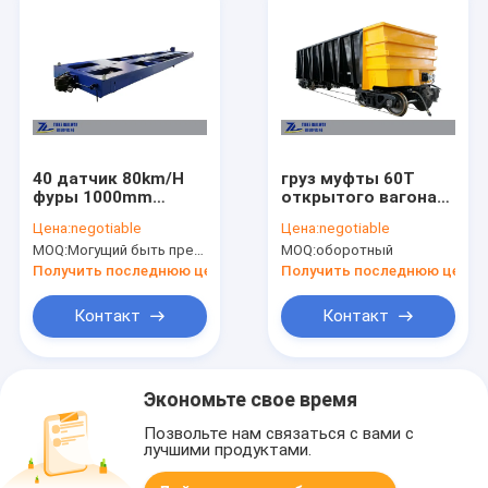
40 датчик 80km/H
груз муфты 60Т
фуры 1000mm
открытого вагона
автомобиля поезда
железнодорожного
Цена:
negotiable
Цена:
negotiable
рельса контейнера
датчика мыса
MOQ:
Могущий быть предметом переговоров
MOQ:
оборотный
ISO плоский
1067мм
широкий
вращающийся
Получить последнюю цену
Получить последнюю цену
Контакт
Контакт
Экономьте свое время
Позвольте нам связаться с вами с
лучшими продуктами.