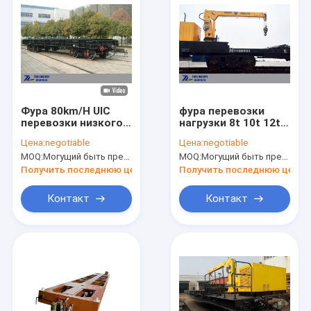
Фура 80km/H UIC
фура перевозки
перевозки низкого
нагрузки 8t 10t 12t
пола
железнодорожная
Цена:
negotiable
Цена:
negotiable
железнодорожная
с гидравлическим
MOQ:
Могущий быть предметом переговоров
MOQ:
Могущий быть предметом переговоров
одобрила для
краном автомобиля
датчика 1435mm
Получить последнюю цену
Получить последнюю цену
обслуживает рельс
Контакт
Контакт
Домой
Продукты
О нас