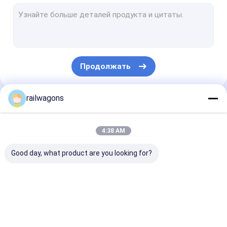
Открытая верхняя фура
Бортовой автомобиль сброса
Тележка железнодорожной фуры
Продолжать
Цапфы колеса телеги
Железнодорожные части тележки
railwagons
Наши Категории
Части тормоза воздуха
4:38 AM
Муфта вагона
Good day, what product are you looking for?
Части железнодорожной фуры
Оборудование для обслуживания железных дорог
Железнодорожная
Железнодорожные
Железнодоро
Железнодорожные интерьеры
фура перевозки
фуры хоппера
фуры
топливозапр